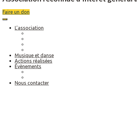
Faire un don
L’association
Description
Objectifs
Scolarité
Séjours de rupture
Musique et danse
Actions réalisées
Évènements
A venir
LotoShow
Nous contacter