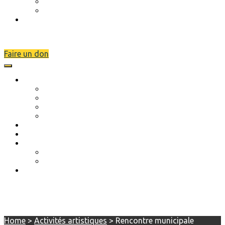
A venir
LotoShow
Nous contacter
Faire un don
L’association
Description
Objectifs
Scolarité
Séjours de rupture
Musique et danse
Actions réalisées
Évènements
A venir
LotoShow
Nous contacter
Rencontre municipale
Home
>
Activités artistiques
>
Rencontre municipale