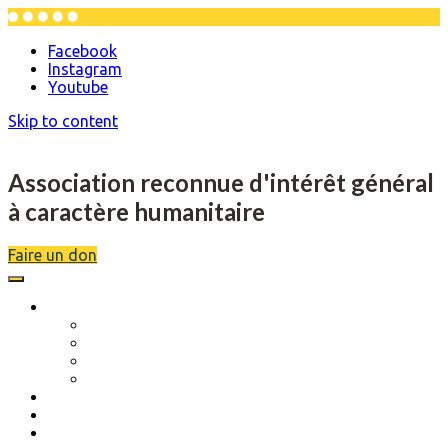
Facebook
Instagram
Youtube
Skip to content
Association reconnue d'intérêt général
à caractère humanitaire
Faire un don
L’association
Description
Objectifs
Scolarité
Séjours de rupture
Musique et danse
Actions réalisées
Évènements