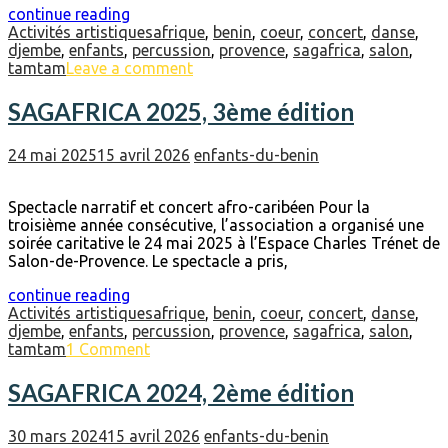
continue reading
Activités artistiques
afrique
,
benin
,
coeur
,
concert
,
danse
,
djembe
,
enfants
,
percussion
,
provence
,
sagafrica
,
salon
,
tamtam
Leave a comment
SAGAFRICA 2025, 3ème édition
24 mai 2025
15 avril 2026
enfants-du-benin
Spectacle narratif et concert afro-caribéen Pour la
troisième année consécutive, l’association a organisé une
soirée caritative le 24 mai 2025 à l’Espace Charles Trénet de
Salon-de-Provence. Le spectacle a pris,
continue reading
Activités artistiques
afrique
,
benin
,
coeur
,
concert
,
danse
,
djembe
,
enfants
,
percussion
,
provence
,
sagafrica
,
salon
,
tamtam
1 Comment
SAGAFRICA 2024, 2ème édition
30 mars 2024
15 avril 2026
enfants-du-benin