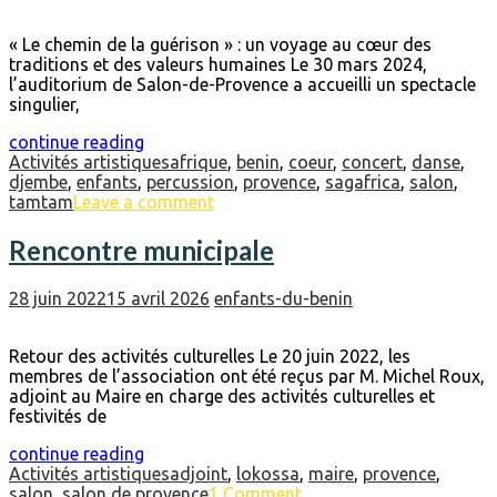
« Le chemin de la guérison » : un voyage au cœur des
traditions et des valeurs humaines Le 30 mars 2024,
l’auditorium de Salon-de-Provence a accueilli un spectacle
singulier,
continue reading
Activités artistiques
afrique
,
benin
,
coeur
,
concert
,
danse
,
djembe
,
enfants
,
percussion
,
provence
,
sagafrica
,
salon
,
tamtam
Leave a comment
Rencontre municipale
28 juin 2022
15 avril 2026
enfants-du-benin
Retour des activités culturelles Le 20 juin 2022, les
membres de l’association ont été reçus par M. Michel Roux,
adjoint au Maire en charge des activités culturelles et
festivités de
continue reading
Activités artistiques
adjoint
,
lokossa
,
maire
,
provence
,
salon
,
salon de provence
1 Comment