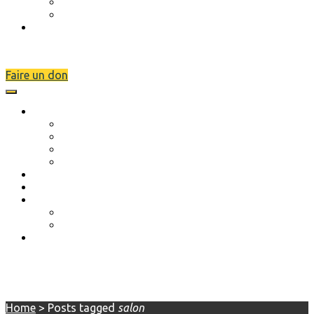
A venir
LotoShow
Nous contacter
Faire un don
L’association
Description
Objectifs
Scolarité
Séjours de rupture
Musique et danse
Actions réalisées
Évènements
A venir
LotoShow
Nous contacter
salon
Home
>
Posts tagged
salon