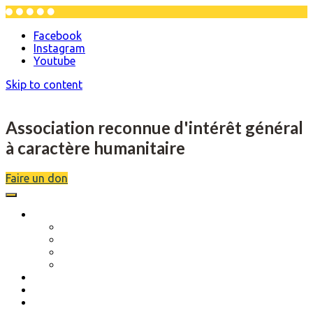
Facebook
Instagram
Youtube
Skip to content
Association reconnue d'intérêt général
à caractère humanitaire
Faire un don
L’association
Description
Objectifs
Scolarité
Séjours de rupture
Musique et danse
Actions réalisées
Évènements