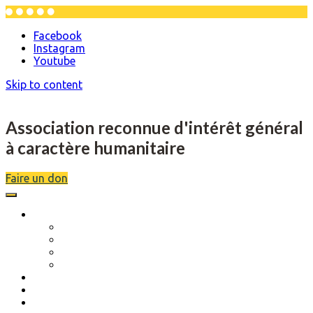
Facebook
Instagram
Youtube
Skip to content
Association reconnue d'intérêt général
à caractère humanitaire
Faire un don
L’association
Description
Objectifs
Scolarité
Séjours de rupture
Musique et danse
Actions réalisées
Évènements