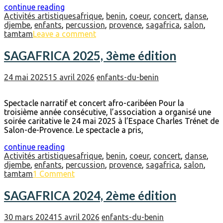
continue reading
Activités artistiques
afrique
,
benin
,
coeur
,
concert
,
danse
,
djembe
,
enfants
,
percussion
,
provence
,
sagafrica
,
salon
,
tamtam
Leave a comment
SAGAFRICA 2025, 3ème édition
24 mai 2025
15 avril 2026
enfants-du-benin
Spectacle narratif et concert afro-caribéen Pour la
troisième année consécutive, l’association a organisé une
soirée caritative le 24 mai 2025 à l’Espace Charles Trénet de
Salon-de-Provence. Le spectacle a pris,
continue reading
Activités artistiques
afrique
,
benin
,
coeur
,
concert
,
danse
,
djembe
,
enfants
,
percussion
,
provence
,
sagafrica
,
salon
,
tamtam
1 Comment
SAGAFRICA 2024, 2ème édition
30 mars 2024
15 avril 2026
enfants-du-benin