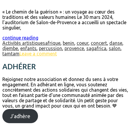
« Le chemin de la guérison » : un voyage au cœur des
traditions et des valeurs humaines Le 30 mars 2024,
l’auditorium de Salon-de-Provence a accueilli un spectacle
singulier,
continue reading
Activités artistiques
afrique
,
benin
,
coeur
,
concert
,
danse
,
djembe
,
enfants
,
percussion
,
provence
,
sagafrica
,
salon
,
tamtam
Leave a comment
ADHÉRER
Rejoignez notre association et donnez du sens à votre
engagement. En adhérant en ligne, vous soutenez
concrètement des actions solidaires qui changent des vies,
tout en faisant partie d’une communauté animée par des
valeurs de partage et de solidarité. Un petit geste pour
vous, un grand impact pour ceux qui en ont besoin. 💙
J'adhère