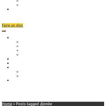
A venir
LotoShow
Nous contacter
Faire un don
L’association
Description
Objectifs
Scolarité
Séjours de rupture
Musique et danse
Actions réalisées
Évènements
A venir
LotoShow
Nous contacter
djembe
Home
>
Posts tagged
djembe