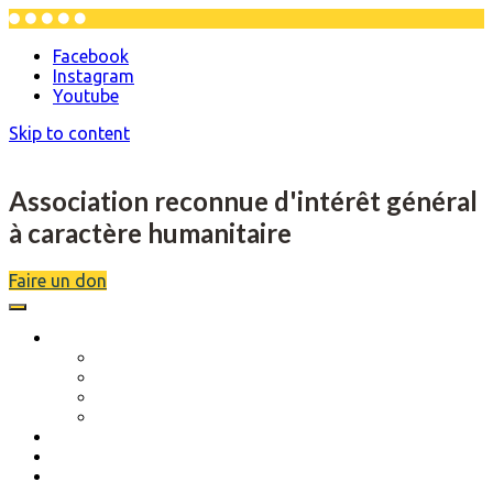
Facebook
Instagram
Youtube
Skip to content
Association reconnue d'intérêt général
à caractère humanitaire
Faire un don
L’association
Description
Objectifs
Scolarité
Séjours de rupture
Musique et danse
Actions réalisées
Évènements