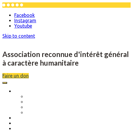
Facebook
Instagram
Youtube
Skip to content
Association reconnue d'intérêt général
à caractère humanitaire
Faire un don
L’association
Description
Objectifs
Scolarité
Séjours de rupture
Musique et danse
Actions réalisées
Évènements